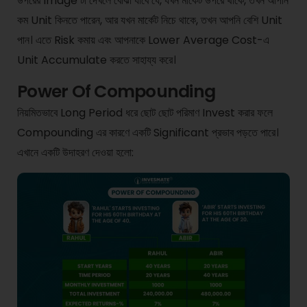
উপরের Image টা দেখলে বোঝা যাবে যে, যখন মার্কেট উপরে থাকে, তখন আপনি
কম Unit কিনতে পারেন, আর যখন মার্কেট নিচে থাকে, তখন আপনি বেশি Unit
পান। এতে Risk কমায় এবং আপনাকে Lower Average Cost-এ
Unit Accumulate করতে সাহায্য করে।
Power Of Compounding
নিয়মিতভাবে Long Period ধরে ছোট ছোট পরিমাণ Invest করার ফলে
Compounding এর কারণে একটি Significant প্রভাব পড়তে পারে।
এখানে একটি উদাহরণ দেওয়া হলো: