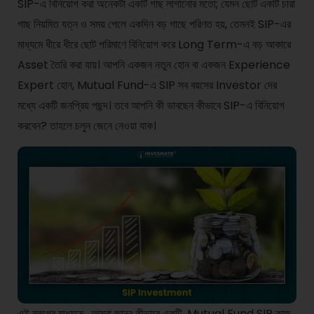
SIP-এ বিনিয়োগ করা অনেকটা একটি গাছ লাগানোর মতো; যেমন ছোট একটি চারা
গাছ নিয়মিত যত্ন ও সময় পেলে একদিন বড় গাছে পরিণত হয়, তেমনই SIP-এর
মাধ্যমে ধীরে ধীরে ছোট পরিমাণে বিনিয়োগ করে Long Term-এ বড় আকারে
Asset তৈরি করা যায়। আপনি একজন নতুন হোন বা একজন Experience
Expert হোন, Mutual Fund-এ SIP সব বয়সের Investor দের
মধ্যে একটি জনপ্রিয় পছন্দ। তবে আপনি কী ভাবছেন কীভাবে SIP-এ বিনিয়োগ
করবেন? তাহলে চলুন জেনে নেওয়া যাক।
এই ব্লগের মাধ্যমে , আমরা জানব কীভাবে একটি Mutual Fund SIP কাজ