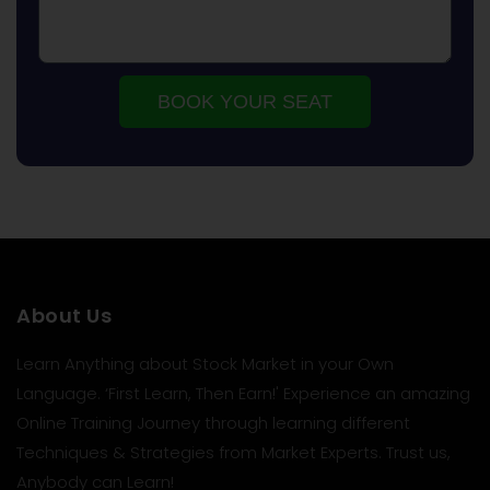
BOOK YOUR SEAT
About Us
Learn Anything about Stock Market in your Own
Language. ‘First Learn, Then Earn!' Experience an amazing
Online Training Journey through learning different
Techniques & Strategies from Market Experts. Trust us,
Anybody can Learn!