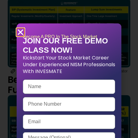
Become A PRO In The Stock Market
JOIN OUR FREE DEMO
CLASS NOW!
Kickstart Your Stock Market Career
Under Experienced NISM Professionals
With INVESMATE
Invesmate Sip- Calculator
Invesmate Lumpsum-Calculator
Best Performing Mutual
Funds