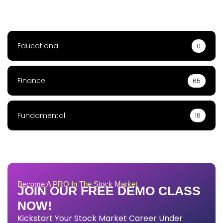
Educational
0
Finance
65
Fundamental
16
Become A PRO In The Stock Market
JOIN OUR FREE DEMO CLASS
NOW!
Kickstart Your Stock Market Career Under