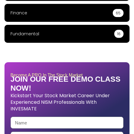
Finance
65
Fundamental
16
Become A PRO In The Stock Market
JOIN OUR FREE DEMO CLASS
NOW!
Kickstart Your Stock Market Career Under
Experienced NISM Professionals With
INVESMATE