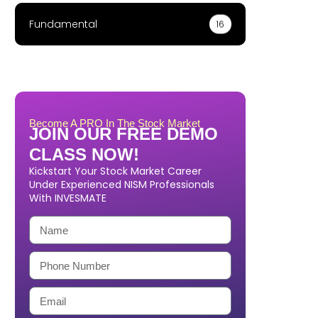
Fundamental
16
Become A PRO In The Stock Market
JOIN OUR FREE DEMO
CLASS NOW!
Kickstart Your Stock Market Career
Under Experienced NISM Professionals
With INVESMATE