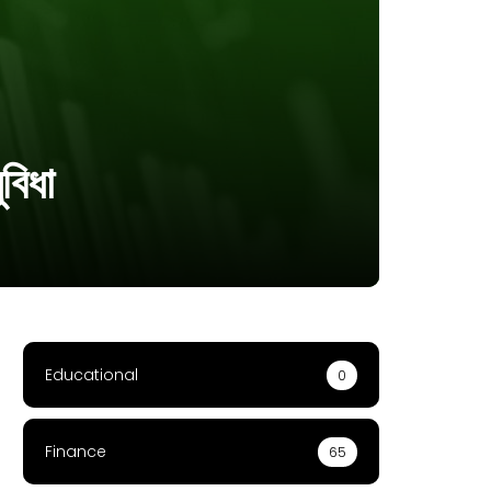
বিধা
Educational
0
Finance
65