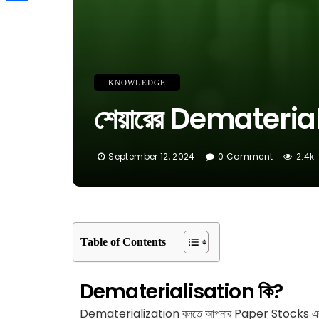
Link
Share
KNOWLEDGE
শেয়ারের Dematerialisa
September 12, 2024
0 Comment
2.4k
Table of Contents
Dematerialisation কি?
Dematerialization বলতে আপনার Paper Stocks এবং Bo