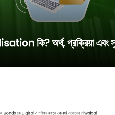
tion কি? অর্থ, প্রক্রিয়া এবং সু
nds কে Digital এ পরিণত করাকে বোঝায়। এক্ষেত্রে Physical