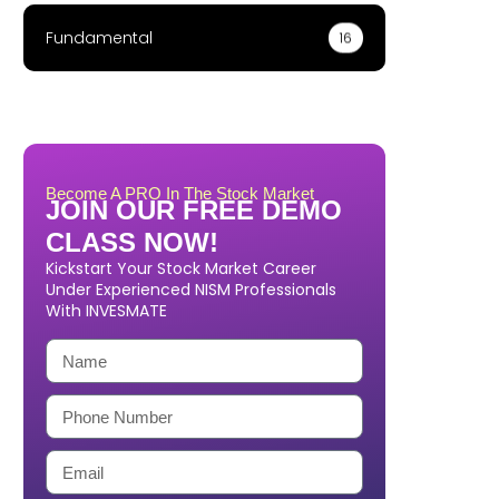
Fundamental
16
Become A PRO In The Stock Market
JOIN OUR FREE DEMO
CLASS NOW!
Kickstart Your Stock Market Career
Under Experienced NISM Professionals
With INVESMATE