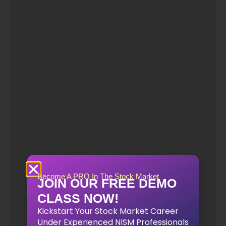
Become A PRO In The Stock Market
JOIN OUR FREE DEMO
CLASS NOW!
Kickstart Your Stock Market Career
Under Experienced NISM Professionals
With INVESMATE