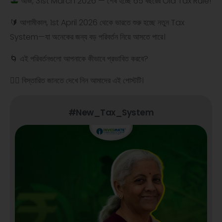
আজ, 31st March 2026 — শেষ হচ্ছে 65 বছরের Old Tax Rule!
🔰 আগামীকাল, 1st April 2026 থেকে ভারতে শুরু হচ্ছে নতুন Tax
System—যা অনেকের জন্য বড় পরিবর্তন নিয়ে আসতে পারে।
🌀 এই পরিবর্তনগুলো আপনাকে কীভাবে প্রভাবিত করবে?
👉🏻 বিস্তারিত জানতে দেখে নিন আমাদের এই পোস্টটি।
#New_Tax_System