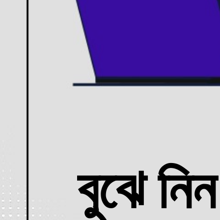
বুঝে ন