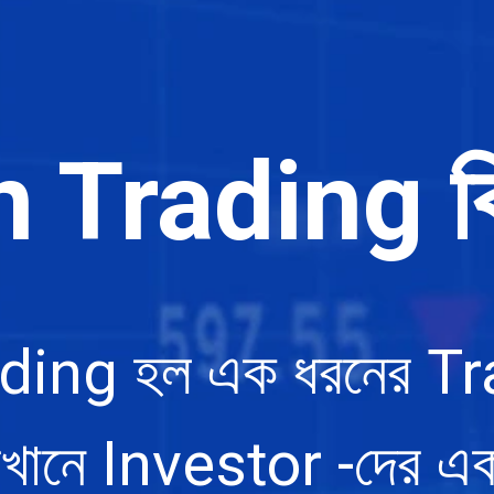
n Trading ক
ding হল এক ধরনের T
নে Investor -দের একটি ন