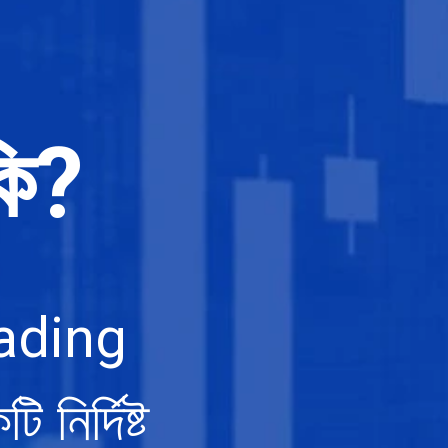
ি?
rading
ির্দিষ্ট