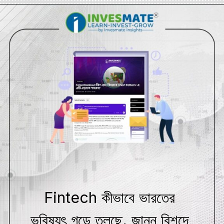
Fintech কীভাবে ভারতের
ভবিষ্যৎ গড়ে তুলছে, জানুন বিশদে